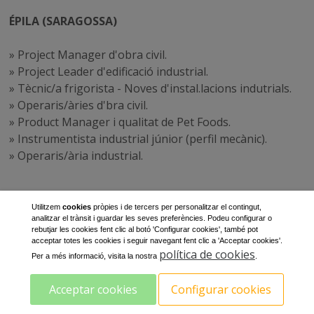
ÉPILA (SARAGOSSA)
» Project Manager d'obra civil.
» Project Leader d'edificació industrial.
» Tècnic/a frigorista - Noves d'instal.lacions indutrials.
» Operaris/àries d'bra civil.
» Product Manager i qualitat de Pet Foods.
» Instrumentista industrial júnior (perfil mecànic).
» Operaris/ària industrial.
ALTRES ZONES
Utilitzem
cookies
pròpies i de tercers per personalitzar el contingut,
analitzar el trànsit i guardar les seves preferències. Podeu configurar o
rebutjar les cookies fent clic al botó 'Configurar cookies', també pot
» Gestor/a Front Office (Lleida)
acceptar totes les cookies i seguir navegant fent clic a 'Acceptar cookies'.
política de cookies
» Gestor/a d'assegurances (Lleida)
Per a més informació, visita la nostra
.
» Delineant de botigues bonÀrea (Barcelona)
Acceptar cookies
Configurar cookies