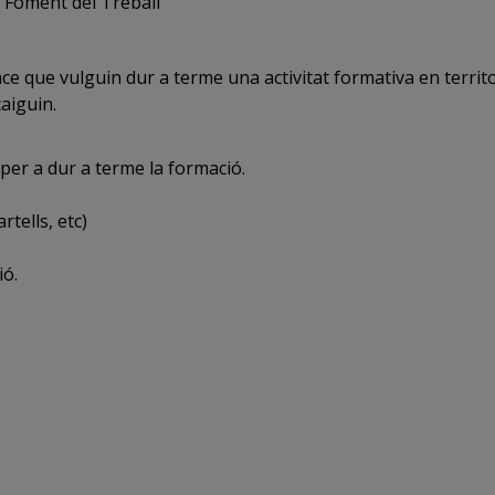
e Foment del Treball
 que vulguin dur a terme una activitat formativa en territori
caiguin.
 per a dur a terme la formació.
rtells, etc)
ió.