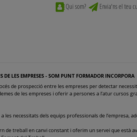
Qui som?
Envia'ns el teu c
ES DE LES EMPRESES - SOM PUNT FORMADOR INCORPORA
rocés de prospecció entre les empreses per detectar necessita
mes de les empreses i oferir a persones a l’atur cursos gra
a les necessitats dels equips professionals de l’empresa, a
rn de treball en canvi constant i oferim un servei que està a