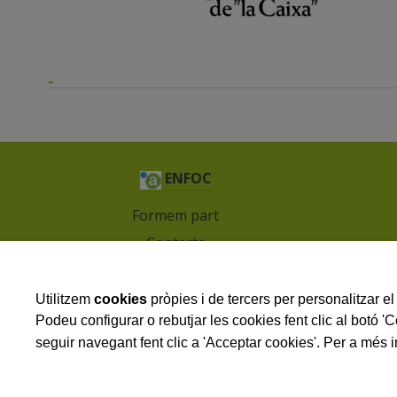
ENFOC
Formem part
Contacta
G
Avís legal
Política de privacitat
Utilitzem
cookies
pròpies i de tercers per personalitzar el 
Podeu configurar o rebutjar les cookies fent clic al botó '
Política de cookies
seguir navegant fent clic a 'Acceptar cookies'. Per a més i