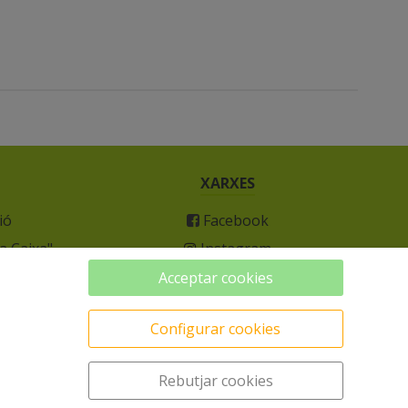
XARXES
ió
Facebook
a Caixa"
Instagram
Acceptar cookies
culum
Configurar cookies
Rebutjar cookies