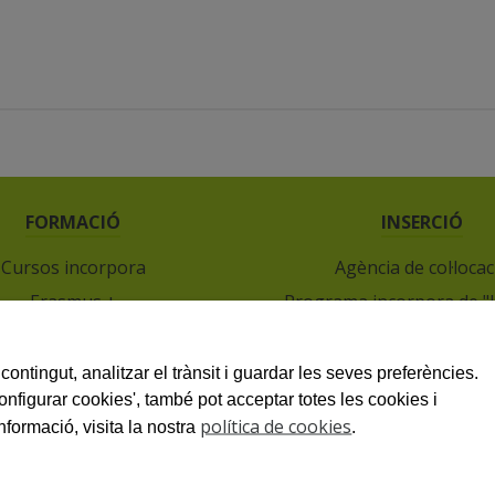
FORMACIÓ
INSERCIÓ
Cursos incorpora
Agència de col·locac
Erasmus +
Programa incorpora de "l
estió de formacions
Ofertes laborals
Servei d'orientació
Envia'ns el teu currí
contingut, analitzar el trànsit i guardar les seves preferències.
Configurar cookies', també pot acceptar totes les cookies i
política de cookies
nformació, visita la nostra
.