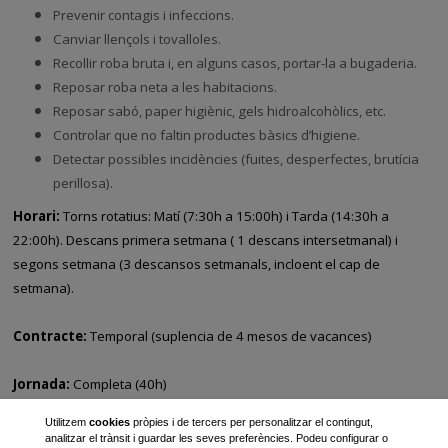
Prevenir contagis i infeccions.
Canviar llençols i tovalloles.
Recollir roba bruta i, en alguns casos, portar-la a bugaderia.
Reposar roba neta a les habitacions.
Reposar sabó, paper higiènic, gels hidroalcohòlics, etc.
Controlar que no faltin productes bàsics d’higiene.
Detectar possibles incidències (fuites, desperfectes, brutícia
perillosa).
Horari:
Torns rotatius: Matí (7:30h a 15:00h) i Tarda (14:30h a
22:00h). Descans primera setmana ( 1 descans intersetmanal) i
segons setmana (3 descansos setmanals, incloent el cap de
setmana).
Contracte:
Temporal (suplencia de 4 mesos de vacances)
Jornada:
Completa (40h)
Utilitzem
cookies
pròpies i de tercers per personalitzar el contingut,
Salari:
segons conveni
analitzar el trànsit i guardar les seves preferències. Podeu configurar o