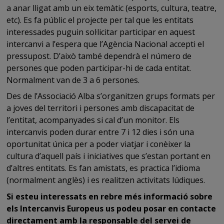
a anar lligat amb un eix temàtic (esports, cultura, teatre,
etc). Es fa públic el projecte per tal que les entitats
interessades puguin sol·licitar participar en aquest
intercanvi a l’espera que l’Agència Nacional accepti el
pressupost. D’això també dependrà el número de
persones que poden participar-hi de cada entitat.
Normalment van de 3 a 6 persones.
Des de l’Associació Alba s’organitzen grups formats per
a joves del territori i persones amb discapacitat de
l’entitat, acompanyades si cal d’un monitor. Els
intercanvis poden durar entre 7 i 12 dies i són una
oportunitat única per a poder viatjar i conèixer la
cultura d’aquell país i iniciatives que s’estan portant en
d’altres entitats. Es fan amistats, es practica l’idioma
(normalment anglès) i es realitzen activitats lúdiques.
Si esteu interessats en rebre més informació sobre
els Intercanvis Europeus us podeu posar en contacte
directament amb la responsable del servei de